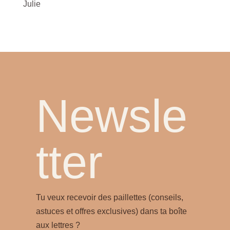
Julie
Newsle
tter
Tu veux recevoir des paillettes (conseils,
astuces et offres exclusives) dans ta boîte
aux lettres ?