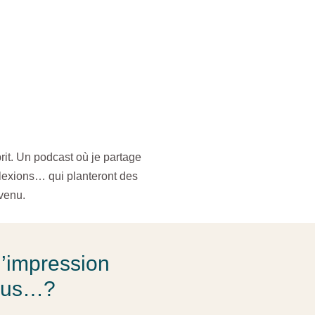
rit. Un podcast où je partage
lexions… qui planteront des
venu.
l’impression
vous…?