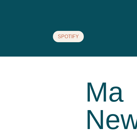
SPOTIFY
Ma
New