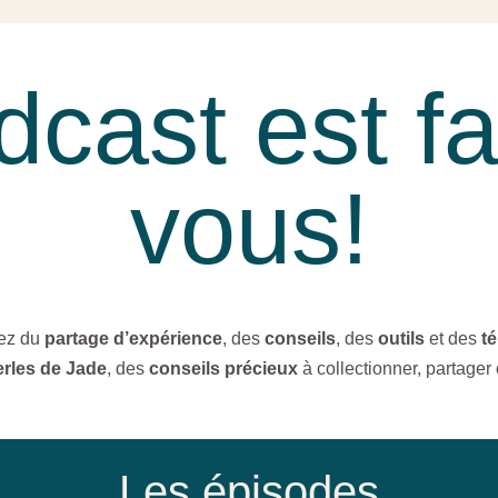
cast est fa
vous!
rez du
partage d’expérience
, des
conseils
, des
outils
et des
t
rles de Jade
, des
conseils précieux
à collectionner, partager 
Les épisodes